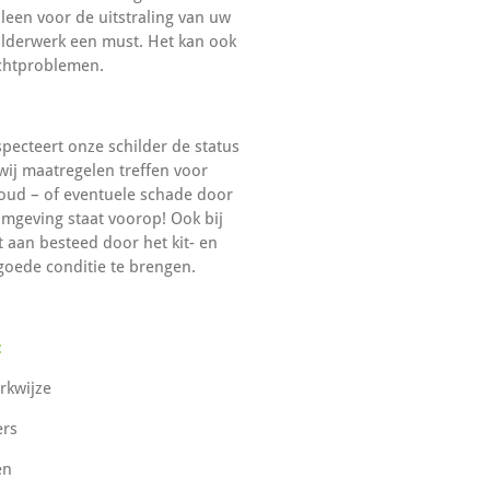
lleen voor de uitstraling van uw
hilderwerk een must. Het kan ook
ochtproblemen.
specteert onze schilder de status
wij maatregelen treffen voor
houd – of eventuele schade door
fomgeving staat voorop! Ook bij
 aan besteed door het kit- en
 goede conditie te brengen.
:
erkwijze
ers
en